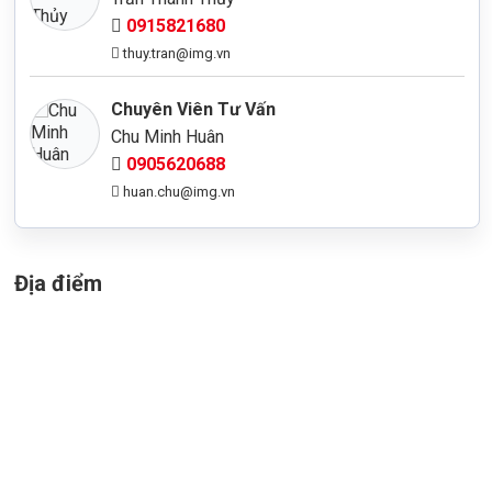
0915821680
thuy.tran@img.vn
Chuyên Viên Tư Vấn
Chu Minh Huân
0905620688
huan.chu@img.vn
Địa điểm